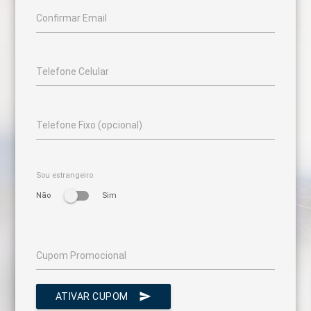
Confirmar Email
Telefone Celular
Telefone Fixo (opcional)
Sou estrangeiro
Não
Sim
Cupom Promocional
send
ATIVAR CUPOM